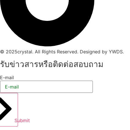
© 2025crystal. All Rights Reserved. Designed by YWDS.
รับข่าวสารหรือติดต่อสอบถาม
E-mail
Submit