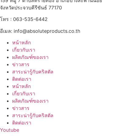
159 หมู่ 7 ตำบลทรายทอง อำเภอบางสะพานน้อย
จังหวัดประจวบคีรีขันธ์ 77170
โทร : 063-535-6442
อีเมล: info@absoluteproducts.co.th
หน้าหลัก
เกี่ยวกับเรา
ผลิตภัณฑ์ของเรา
ข่าวสาร
สาระน่ารู้กับคริสตัล
ติดต่อเรา
หน้าหลัก
เกี่ยวกับเรา
ผลิตภัณฑ์ของเรา
ข่าวสาร
สาระน่ารู้กับคริสตัล
ติดต่อเรา
Youtube