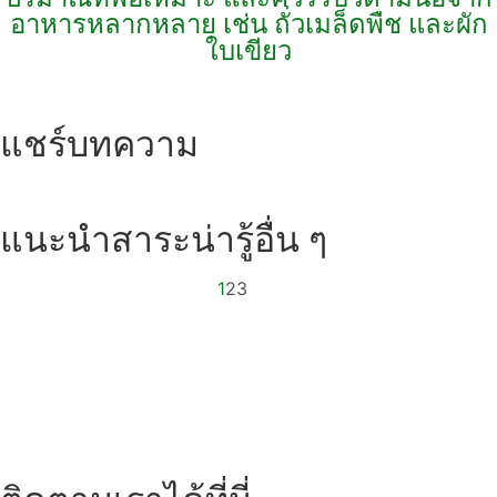
อาหารหลากหลาย เช่น ถั่วเมล็ดพืช และผัก
ใบเขียว
แชร์บทความ
แนะนำสาระน่ารู้อื่น ๆ
1
2
3