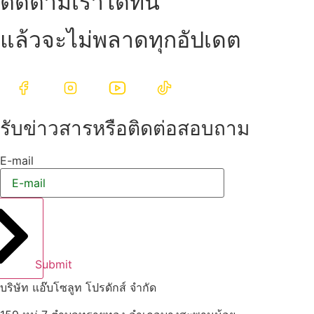
ติดตามเราได้ที่นี่
แล้วจะไม่พลาดทุกอัปเดต
รับข่าวสารหรือติดต่อสอบถาม
E-mail
Submit
บริษัท แอ๊บโซลูท โปรดักส์ จำกัด